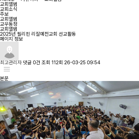
교회앨범
교회소식
주보
교회앨범
교우동정
교회앨범
2025년 필리핀 리잘예전교회 선교활동
페이지 정보
최고관리자
댓글
0건
조회
112회
26-03-25 09:54
본문