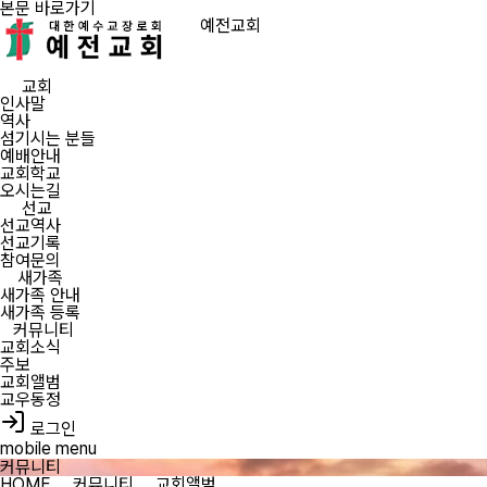
본문 바로가기
예전교회
교회
인사말
역사
섬기시는 분들
예배안내
교회학교
오시는길
선교
선교역사
선교기록
참여문의
새가족
새가족 안내
새가족 등록
커뮤니티
교회소식
주보
교회앨범
교우동정
로그인
mobile menu
커뮤니티
HOME
커뮤니티
교회앨범