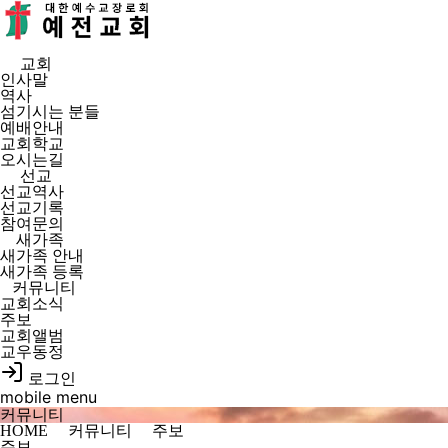
예
전
교
회
교회
인사말
역사
섬기시는 분들
예배안내
교회학교
오시는길
선교
선교역사
선교기록
참여문의
새가족
새가족 안내
새가족 등록
커뮤니티
교회소식
주보
교회앨범
교우동정
로그인
mobile menu
커뮤니티
HOME
커뮤니티
주보
주보