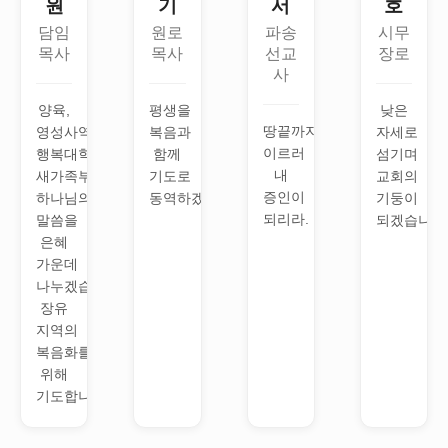
원
기
서
호
담임
원로
파송
시무
목사
목사
선교
장로
사
양육,
평생을
낮은
땅끝까지
영성사역국
복음과
자세로
이르러
행복대학,
함께
섬기며
내
새가족부,
기도로
교회의
증인이
하나님의
동역하겠습니다.
기둥이
되리라.
말씀을
되겠습니다
은혜
가운데
나누겠습니다.
장유
지역의
복음화를
위해
기도합니다