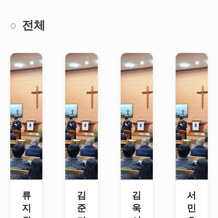
전체
류
김
김
서
지
준
욱
민