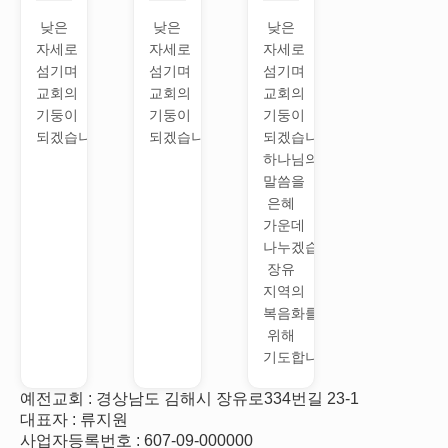
낮은
낮은
낮은
자세로
자세로
자세로
섬기며
섬기며
섬기며
교회의
교회의
교회의
기둥이
기둥이
기둥이
되겠습니다.
되겠습니다.
되겠습니다.,
하나님의
말씀을
은혜
가운데
나누겠습니다.
장유
지역의
복음화를
위해
기도합니다.
예전교회 : 경상남도 김해시 장유로334번길 23-1
대표자 : 류지원
사업자등록번호 : 607-09-000000