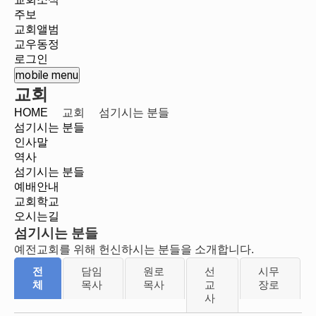
주보
교회앨범
교우동정
로그인
mobile menu
교회
HOME
교회
섬기시는 분들
섬기시는 분들
인사말
역사
섬기시는 분들
예배안내
교회학교
오시는길
섬기시는 분들
예전교회를 위해 헌신하시는 분들을 소개합니다.
전
담임
원로
선
시무
체
목사
목사
교
장로
사