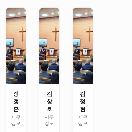
장
김
김
정
창
정
훈
호
현
시무
시무
시무
장로
장로
장로