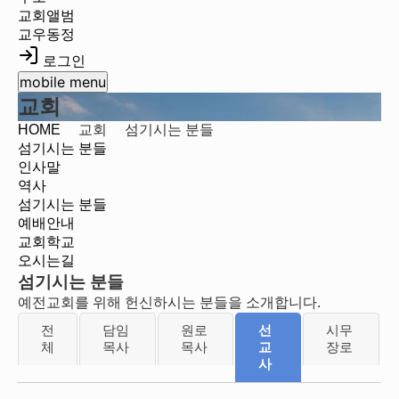
교회앨범
교우동정
로그인
mobile menu
교회
HOME
교회
섬기시는 분들
섬기시는 분들
인사말
역사
섬기시는 분들
예배안내
교회학교
오시는길
섬기시는 분들
예전교회를 위해 헌신하시는 분들을 소개합니다.
전
담임
원로
선
시무
체
목사
목사
교
장로
사