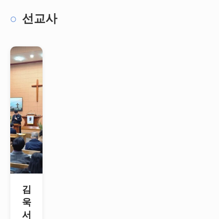
선교사
김
욱
서