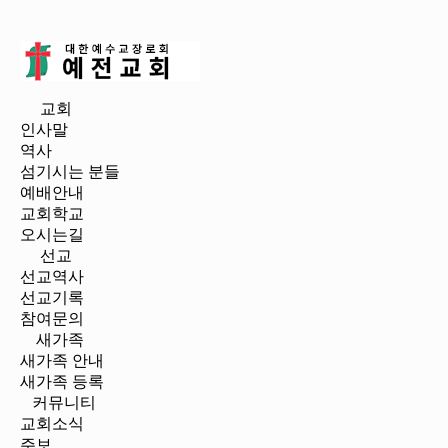
예
전
교회
인사말
교
역사
섬기시는 분들
회
예배안내
교회학교
오시는길
선교
선교역사
선교기록
참여문의
새가족
새가족 안내
새가족 등록
커뮤니티
교회소식
주보