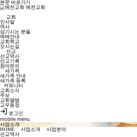
본문 바로가기
예전교회
교회
인사말
역사
섬기시는 분들
예배안내
교회학교
오시는길
선교
선교역사
선교기록
참여문의
새가족
새가족 안내
새가족 등록
커뮤니티
교회소식
주보
교회앨범
교우동정
로그인
mobile menu
사업소개
HOME
사업소개
사업분야
선교역사