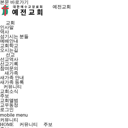
본문 바로가기
예전교회
교회
인사말
역사
섬기시는 분들
예배안내
교회학교
오시는길
선교
선교역사
선교기록
참여문의
새가족
새가족 안내
새가족 등록
커뮤니티
교회소식
주보
교회앨범
교우동정
로그인
mobile menu
커뮤니티
HOME
커뮤니티
주보