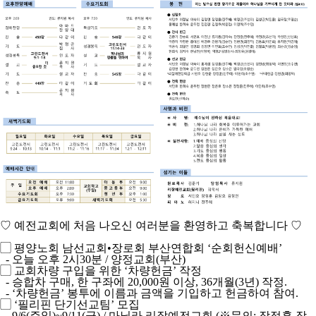
♡ 예전교회에 처음 나오신 여러분을 환영하고 축복합니다 ♡
▢ 평양노회 남선교회•장로회 부산연합회 ‘순회헌신예배’
- 오늘 오후 2시30분 / 양정교회(부산)
▢ 교회차량 구입을 위한 ‘차량헌금’ 작정
- 승합차 구매, 한 구좌에 20,000원 이상, 36개월(3년) 작정.
- ‘차량헌금’ 봉투에 이름과 금액을 기입하고 헌금하여 참여.
▢ ‘필리핀 단기선교팀’ 모집
- 9/6(주일)~9/11(금) / 마닐라 리잘예전교회 (※문의: 장정훈 장