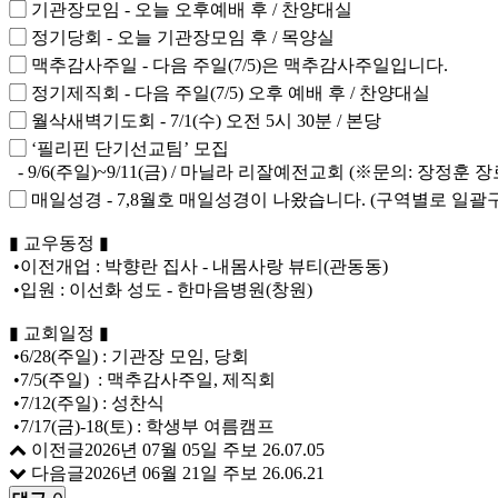
▢ 기관장모임 - 오늘 오후예배 후 / 찬양대실
▢ 정기당회 - 오늘 기관장모임 후 / 목양실
▢ 맥추감사주일 - 다음 주일(7/5)은 맥추감사주일입니다.
▢ 정기제직회 - 다음 주일(7/5) 오후 예배 후 / 찬양대실
▢ 월삭새벽기도회 - 7/1(수) 오전 5시 30분 / 본당
▢ ‘필리핀 단기선교팀’ 모집
- 9/6(주일)~9/11(금) / 마닐라 리잘예전교회 (※문의: 장정훈 장
▢ 매일성경 - 7,8월호 매일성경이 나왔습니다. (구역별로 일괄
▮ 교우동정 ▮
•이전개업 : 박향란 집사 - 내몸사랑 뷰티(관동동)
•입원 : 이선화 성도 - 한마음병원(창원)
▮ 교회일정 ▮
•6/28(주일) : 기관장 모임, 당회
•7/5(주일) : 맥추감사주일, 제직회
•7/12(주일) : 성찬식
•7/17(금)-18(토) : 학생부 여름캠프
이전글
2026년 07월 05일 주보
26.07.05
다음글
2026년 06월 21일 주보
26.06.21