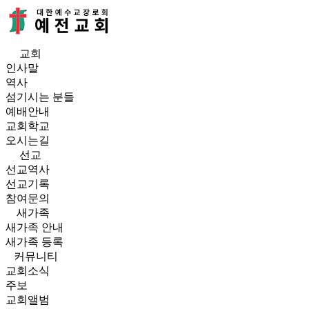
예
전
교회
인사말
교
역사
섬기시는 분들
회
예배안내
교회학교
오시는길
선교
선교역사
선교기록
참여문의
새가족
새가족 안내
새가족 등록
커뮤니티
교회소식
주보
교회앨범