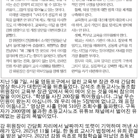
지난 5월 7일, 서울 영등포구에서 열린 교육부 장관 주재 간담회
영상 하나가 대한민국을 뒤흔들었다. 강석조 초등교사노동조합
위원장이 교육부 장관 앞에서 목이 메어 오는 것을 애써 참으며
말을 이어갔다. "학생들 사진 200장을 찍어줬습니다. 그날 무슨
민원이 왔는지 아십니까. 왜 우리 애는 5장밖에 없냐고, 왜 표정
이 어둡냐고." 영상은 사흘 만에 510만 조회수를 돌파했다. 구독
자가 2000명에 불과한 초등교사노조 유튜브 채널에서 벌어진 유
례없는 공감의 폭발이었다.
강 위원장이 간담회 자리에서 날짜까지 또렷이 기억하며 꺼낸 사
례가 있다. 2025년 11월 14일, 한 동료 교사가 법정에서 유죄 판결
을 받은 날이다. 2022년 강원 속초로 체험학습을 떠났던 초등학