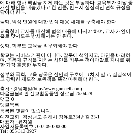
에 대해 형사 책임을 지게 하는 것은 부당하다. 교육부가 이달 중
개선 방안을 내놓겠다고 한 만큼, 반드시 실질적인 면책 규정을
담아야 한다.
둘째, 악성 민원에 대한 법적 대응 체계를 구축해야 한다.
교육청이 교사를 대신해 법적 대응에 나서야 하며, 교사 개인이
홀로 맞서도록 방치해서는 안 된다.
셋째, 학부모 교육을 의무화해야 한다.
학교는 서비스 기관이 아니다. 잘못에 책임지고, 타인을 배려하
며, 공동체 규칙을 지키는 시민을 키우는 것이야말로 자녀를 위
한 가장 훌륭한 투자다.
정부와 국회, 교육 당국은 선언적 구호에 그치지 말고, 실질적이
고 강력한 제도적 보완책을 즉각 마련해야 한다.
출처 : 경남매일(
http://www.gnmaeil.com)
다음글
필리핀 선교활동중인 장로님
26.04.28
댓글
0
댓글목록
등록된 댓글이 없습니다.
예전교회 : 경상남도 김해시 장유로334번길 23-1
대표자 : 류지원
사업자등록번호 : 607-09-000000
Tel :
055-313-3927