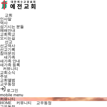
예
전
교
회
교회
인사말
역사
섬기시는 분들
예배안내
교회학교
오시는길
선교
선교역사
선교기록
참여문의
새가족
새가족 안내
새가족 등록
커뮤니티
교회소식
주보
교회앨범
교우동정
로그인
mobile menu
커뮤니티
HOME
커뮤니티
교우동정
교우동정