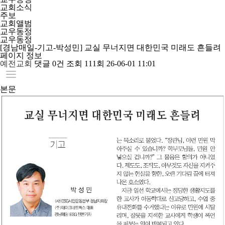
교회소식
주보
교회앨범
교우동정
교우동정
[경남매일-기고-박성민] 교실 무너지면 대한민국 미래도 흔들려
페이지 정보
예전교회
댓글
0건
조회
111회
26-06-01 11:01
본문